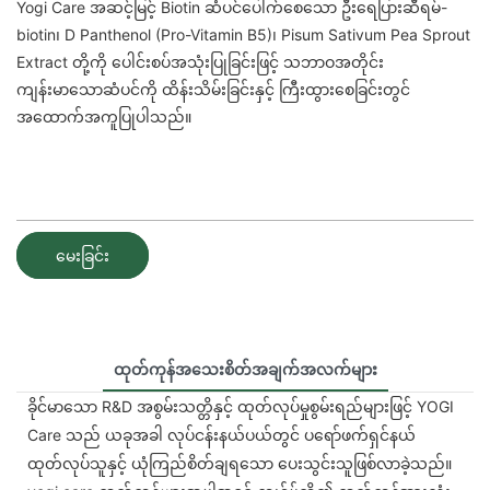
Yogi Care အဆင့်မြင့် Biotin ဆံပင်ပေါက်စေသော ဦးရေပြားဆီရမ်-
biotin၊ D Panthenol (Pro-Vitamin B5)၊ Pisum Sativum Pea Sprout
Extract တို့ကို ပေါင်းစပ်အသုံးပြုခြင်းဖြင့် သဘာဝအတိုင်း
ကျန်းမာသောဆံပင်ကို ထိန်းသိမ်းခြင်းနှင့် ကြီးထွားစေခြင်းတွင်
အထောက်အကူပြုပါသည်။
မေးခြင်း
ထုတ်ကုန်အသေးစိတ်အချက်အလက်များ
ခိုင်မာသော R&D အစွမ်းသတ္တိနှင့် ထုတ်လုပ်မှုစွမ်းရည်များဖြင့် YOGI
Care သည် ယခုအခါ လုပ်ငန်းနယ်ပယ်တွင် ပရော်ဖက်ရှင်နယ်
ထုတ်လုပ်သူနှင့် ယုံကြည်စိတ်ချရသော ပေးသွင်းသူဖြစ်လာခဲ့သည်။