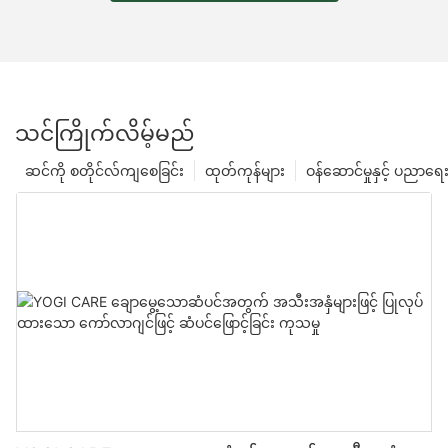
သင်ကြိုက်လိမ့်မည်
ဆင်ကို စတိုင်လ်ကျစေခြင်း
ထုတ်ကုန်များ
ဝန်ဆောင်မှုနှင့် ပညာရေ