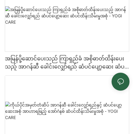
အမြန်ပို့ဆောင်ပေးသည် ကြာရှည်ခံ အစိုဓာတ်ထိန်းပေး
သည့် အာဂန်ဆီ ခေါင်းလျှော်ရည် ဆံပင်ပျော့ဆေး ဆံပင်
ထိန်းသိမ်းမှုအစုံ - YOGI CARE