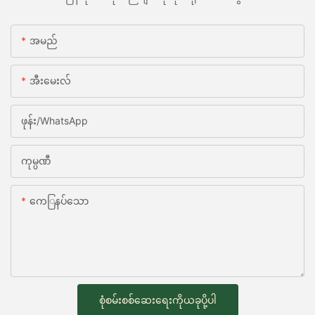
အမည်
အီးမေးလ်
ဖုန်း/whatsApp
ကုမ္ပဏီ
ကေြနပ်သော
စုံစမ်းစစ်ဆေးရေးကိုယခုပို့ပါ