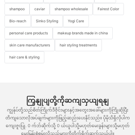
shampoo
caviar
shampoo wholesale
Fairest Color
Bio-reach
Sinko Styling
Yogi Care
personal care products
makeup brands made in china
skin care manufacturers
hair styling treatments
hair care & styling
ကြှနျုပျတို့ကိုဆကျသှယျရနျ
ကျွန်ုပ်တို့သည်စိတ်ကြိုက်ဒီဇိုင်းများနှင့်အတွေးအခေါ်များကိုကြိုဆိုပြီး
တိကျသောလိုအပ်ချက်များကိုဖြည့်ဆည်းပေးနိုင်သည်။ ပိုမိုသိရှိလိုပါက
ကျေးဇူးပြု. 0 က်ဘ်ဆိုက်သို့ 0 ယ်ယူပါသို့မဟုတ်မေးခွန်းများသို့မဟုတ်
မေးမြန်းစုံစမ်းလိုသည်များကိုတိုက်ရိုက်ဆက်သွယ်ပါ။