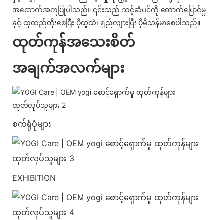
အထောက်အကူပြုပါသည်။ ၎င်းသည် သင့်ဆံပင်ကို တောက်ပြောင်မှု
နှင့် ထုထည်တိုးစေပြီး ပိုထူထဲ၊ ရှည်လျားပြီး ပိုမိုသန်မာစေပါသည်။
ထုတ်ကုန်အသေးစိတ်
အချက်အလက်များ
စက်ရုံပုံများ
EXHIBITION