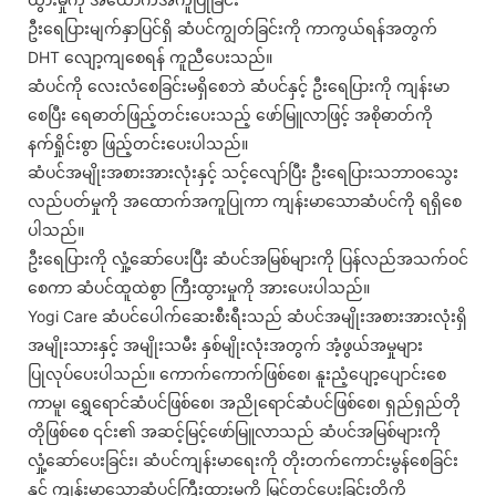
ဦးရေပြားမျက်နှာပြင်ရှိ ဆံပင်ကျွတ်ခြင်းကို ကာကွယ်ရန်အတွက်
DHT လျော့ကျစေရန် ကူညီပေးသည်။
ဆံပင်ကို လေးလံစေခြင်းမရှိစေဘဲ ဆံပင်နှင့် ဦးရေပြားကို ကျန်းမာ
စေပြီး ရေဓာတ်ဖြည့်တင်းပေးသည့် ဖော်မြူလာဖြင့် အစိုဓာတ်ကို
နက်ရှိုင်းစွာ ဖြည့်တင်းပေးပါသည်။
ဆံပင်အမျိုးအစားအားလုံးနှင့် သင့်လျော်ပြီး ဦးရေပြားသဘာဝသွေး
လည်ပတ်မှုကို အထောက်အကူပြုကာ ကျန်းမာသောဆံပင်ကို ရရှိစေ
ပါသည်။
ဦးရေပြားကို လှုံ့ဆော်ပေးပြီး ဆံပင်အမြစ်များကို ပြန်လည်အသက်ဝင်
စေကာ ဆံပင်ထူထဲစွာ ကြီးထွားမှုကို အားပေးပါသည်။
Yogi Care ဆံပင်ပေါက်ဆေးစီးရီးသည် ဆံပင်အမျိုးအစားအားလုံးရှိ
အမျိုးသားနှင့် အမျိုးသမီး နှစ်မျိုးလုံးအတွက် အံ့ဖွယ်အမှုများ
ပြုလုပ်ပေးပါသည်။ ကောက်ကောက်ဖြစ်စေ၊ နူးညံ့ပျော့ပျောင်းစေ
ကာမူ၊ ရွှေရောင်ဆံပင်ဖြစ်စေ၊ အညိုရောင်ဆံပင်ဖြစ်စေ၊ ရှည်ရှည်တို
တိုဖြစ်စေ ၎င်း၏ အဆင့်မြင့်ဖော်မြူလာသည် ဆံပင်အမြစ်များကို
လှုံ့ဆော်ပေးခြင်း၊ ဆံပင်ကျန်းမာရေးကို တိုးတက်ကောင်းမွန်စေခြင်း
နှင့် ကျန်းမာသောဆံပင်ကြီးထွားမှုကို မြှင့်တင်ပေးခြင်းတို့ကို