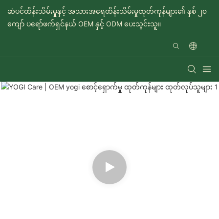
ဆံပင်ထိန်းသိမ်းမှုနှင့် အသားအရေထိန်းသိမ်းမှုထုတ်ကုန်များ၏ နှစ် ၂၀
ကျော် ပရော်ဖက်ရှင်နယ် OEM နှင့် ODM ပေးသွင်းသူ။