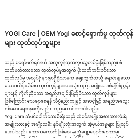
YOGI Care | OEM Yogi စောင့်ရှောက်မှု ထုတ်ကုန်
များ ထုတ်လုပ်သူများ
သည် ပရော်ဖက်ရှင်နယ် အလှကုန်ထုတ်လုပ်သူတစ်ဦးဖြစ်သည်။ စံ
သတ်မှတ်ထားသော ထုတ်လုပ်မှုအတွက် ပိုးသတ်ကင်းစင်သော
ထုတ်လုပ်မှု အလုပ်ရုံများစွာရှိရုံသာမက ဈေးကွက်ထဲသို့ ရောင်းချသော
ယောဂထိန်းသိမ်းမှု ထုတ်ကုန်များအားလုံးသည် အမျိုးသားစံချိန်စံညွှန်း
များနှင့် ကိုက်ညီသော အရည်အချင်းပြည့်မီသော ထုတ်ကုန်များ
ဖြစ်ကြောင်း သေချာစေရန် သိပ္ပံနည်းကျနှင့် အဆင့်မြင့် အရည်အသွေး
စစ်ဆေးရေးစနစ်ကိုလည်း တည်ထောင်ထားပါသည်။
Yogi Care ဆံပင်ပေါက်ဆေးစီးရီးသည် ဆံပင်အမျိုးအစားအားလုံးရှိ
အမျိုးသားနှင့် အမျိုးသမီး နှစ်မျိုးလုံးအတွက် အံ့ဖွယ်အမှုများ ပြုလုပ်
ပေးပါသည်။ ကောက်ကောက်ဖြစ်စေ၊ နူးညံ့ပျော့ပျောင်းစေကာမူ၊