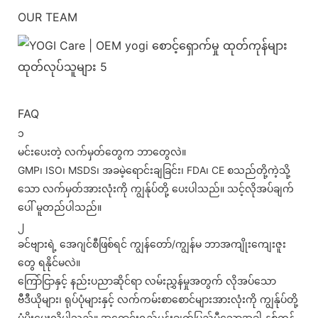
OUR TEAM
FAQ
၁
မင်းပေးတဲ့ လက်မှတ်တွေက ဘာတွေလဲ။
GMP၊ ISO၊ MSDS၊ အခမဲ့ရောင်းချခြင်း၊ FDA၊ CE စသည်တို့ကဲ့သို့
သော လက်မှတ်အားလုံးကို ကျွန်ုပ်တို့ ပေးပါသည်။ သင့်လိုအပ်ချက်
ပေါ် မူတည်ပါသည်။
၂
ခင်ဗျားရဲ့ အေဂျင်စီဖြစ်ရင် ကျွန်တော်/ကျွန်မ ဘာအကျိုးကျေးဇူး
တွေ ရနိုင်မလဲ။
ကြော်ငြာနှင့် နည်းပညာဆိုင်ရာ လမ်းညွှန်မှုအတွက် လိုအပ်သော
ဗီဒီယိုများ၊ ရုပ်ပုံများနှင့် လက်ကမ်းစာစောင်များအားလုံးကို ကျွန်ုပ်တို့
ပံ့ပိုးပေးလိုပါသည်။ အရောင်းရည်မှန်းချက်ပြည့်မီသောအခါ နှစ်ကုန်