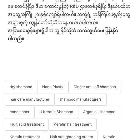
နေ စတင်ခဲ့ပြီး၊ ဒီမှာ ကောင်းမွန်တဲ့ R&D ဌာနတစ်ခုရှိပြီး ဒီနယ်ပယ်မှာ
အတွေ့အကြုံ ၂၀ နှစ်ကျော်ရှိပါတယ်။ သူတို့ရဲ့ ကုန်ကြမ်းပစ္စည်းတွေ
အများစုကို ကျွန်တော်တို့ဆီကနေ ဝယ်ယူပါတယ်။
အခြားမေးခွန်းများရှိပါက ကျွန်ုပ်တို့ထံ ဆက်သွယ်မေးမြန်းနိုင်
ပါသည်။
dry shampoo
Nano Plasty
Ginger anti-off shampoo
hair care manufacturer
shampoo manufacturers
conditioner
U Keratin Shampoo
Argan oil shampoo
Fruit acid treatment
Keratin hair treatment
Keratin treatment
Hair straightening cream
Keratin