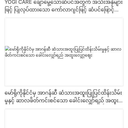
YOGI CARE ချောမွေ့သောဆံပင်အတွက် အသီးအနှံများ
ဖြင့် ပြုလုပ်ထားသော ကော်လာဂျင်ဖြင့် ဆံပင်ဖြောင့်
ခြင်း ကုသမှု
မော်ရိုကိုနိုင်ငံမှ အာဂန်ဆီ ဆံသားအထူးပြုပြင်ထိန်းသိမ်း
မှုနှင့် ဆာလဖိတ်ကင်းစင်သော ခေါင်းလျှော်ရည် အထူး
လျှော့ဈေး