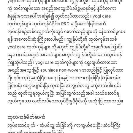
yogi care ထုတ်ကုန်များအပါအဝင် ကျွန်ုပ်တို့၏ ထုတ်ကုန်အားလုံး
ကို တင်းကျပ်သော အရည်အသွေးစီမံခန့်ခွဲမှုစနစ်နှင့် နိုင်ငံတကာ
စံနှုန်းများအပေါ် အခြေခံ၍ ထုတ်လုပ်ထားသည်။ yogi care
ထုတ်ကုန်များ ထုတ်ကုန်ဒီဇိုင်း၊ R&D မှ ပို့ဆောင်ခြင်းအထိ
လုပ်ငန်းစဉ်တစ်လျှောက်လုံးတွင် ဖောက်သည်များကို ဝန်ဆောင်မှုပေး
ရန် အကောင်းဆုံးကြိုးစားပါမည်။ ကျွန်ုပ်တို့၏ ထုတ်ကုန်အသစ်
yogi care ထုတ်ကုန်များ သို့မဟုတ် ကျွန်ုပ်တို့၏ကုမ္ပဏီအကြောင်း
နောက်ထပ်အချက်အလက်များအတွက် ကျွန်ုပ်တို့ထံ ဆက်သွယ်ရန်
ကြိုဆိုပါသည်။ yogi care ထုတ်ကုန်များကို ရွေးချယ်ထားသော
အရည်အသွေးမြင့် spunlace non-woven အထည်ဖြင့် ပြုလုပ်ထား
ပြီး ၎င်းသည် နူးညံ့ပြီး အရေပြားနှင့် သဟဇာတဖြစ်ပြီး ကြမ်းတမ်း
ခြင်းမရှိ၊ ပျော့ပျောင်းပြီး ထူထဲပြီး အလွယ်တကူ မကွဲအက်ပါ။ ၎င်း
သည် ထုတ်ယူရလွယ်ကူပြီး အပြင်ထွက်သည့်အခါ သယ်ဆောင်ရ
လွယ်ကူသော လွတ်လပ်သောထုပ်ပိုးမှုဒီဇိုင်းကို အသုံးပြုထားသည်။
ထုတ်ကုန်မိတ်ဆက်
လုပ်ဆောင်ချက် - ဆံပင်ကျွတ်ခြင်းကို ကာကွယ်ပေးပြီး ဆံပင်ကြီး
ထွားမှုကို အထောက်အကူပြုခြင်း