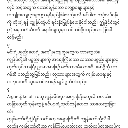
တွင် သင့်အတွက် ကောင်းမွန်သော လျှော့စျေးများနှင့်
အကျိုးကျေးဇူးများစွာ ရရှိမည်ဖြစ်သည်။ လိုအပ်ပါက သင့်လုပ်ငန်း
ကို တိုးချဲ့ရန် ကျွန်ုပ်တို့ပင် ရင်းနှီးမြှုပ်နှံပေးနိုင်ပါသည်။ ဤနိုင်ငံတွင်
ဤအမှတ်တံဆိပ်ကို ရောင်းချသူမှာ သင်တစ်ဦးတည်းသာ ဖြစ်ပါ
လိမ့်မည်။
၃
မင်းရဲ့ပစ္စည်းတွေရဲ့ အကျိုးကျေးဇူးတွေက ဘာတွေလဲ။
ကျွန်ုပ်တို့၏ ပစ္စည်းများကို အရေးကြီးသော သဘာဝပစ္စည်းများစွာမှ
ထုတ်လုပ်ထားပြီး ဥပမာအားဖြင့် မက်ကာဒမီးယားဆီ၊ မော်ရိုကို အာ
ဂန်ဆီ စသည်တို့ဖြစ်သည်။ လူသားများအတွက် ကျန်းမာရေးနှင့်
အလှအပကို ယူဆောင်လာရန် ရည်ရွယ်ပါသည်။
၄
Argan နဲ့ keratin တွေ အွန်လိုင်းမှာ အများကြီးတွေ့လိုက်တယ်။
တခြားထုတ်ကုန်တွေနဲ့ ခင်ဗျားရဲ့ထုတ်ကုန်တွေက ဘာတွေကွာခြား
လဲ။
ကျွန်တော်တို့ရဲ့ပြိုင်ဘက်တွေ အများကြီးကို ကျွန်တော်တို့သိပါ
တယ်။ ကျွန်တော်တို့ဟာ ကုန်ကြမ်းပစ္စည်းတွေ ထုတ်လုပ်တဲ့အလုပ်က