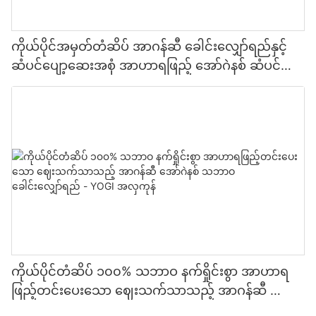
ကိုယ်ပိုင်အမှတ်တံဆိပ် အာဂန်ဆီ ခေါင်းလျှော်ရည်နှင့်
ဆံပင်ပျော့ဆေးအစုံ အာဟာရဖြည့် အော်ဂဲနစ် ဆံပင်
ထိန်းသိမ်းမှုအစုံ - YOGI CARE
ကိုယ်ပိုင်တံဆိပ် ၁၀၀% သဘာဝ နက်ရှိုင်းစွာ အာဟာရ
ဖြည့်တင်းပေးသော ဈေးသက်သာသည့် အာဂန်ဆီ အော်
ဂဲနစ် သဘာဝ ခေါင်းလျှော်ရည် - YOGI အလှကုန်