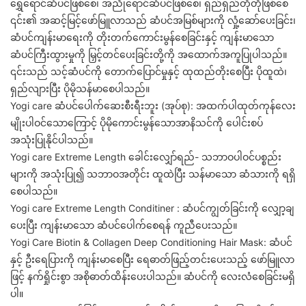
ရွှေရောင်ဆံပင်ဖြစ်စေ၊ အညိုရောင်ဆံပင်ဖြစ်စေ၊ ရှည်ရှည်တိုတိုဖြစ်စေ
၎င်း၏ အဆင့်မြင့်ဖော်မြူလာသည် ဆံပင်အမြစ်များကို လှုံ့ဆော်ပေးခြင်း၊
ဆံပင်ကျန်းမာရေးကို တိုးတက်ကောင်းမွန်စေခြင်းနှင့် ကျန်းမာသော
ဆံပင်ကြီးထွားမှုကို မြှင့်တင်ပေးခြင်းတို့ကို အထောက်အကူပြုပါသည်။
၎င်းသည် သင့်ဆံပင်ကို တောက်ပြောင်မှုနှင့် ထုထည်တိုးစေပြီး ပိုထူထဲ၊
ရှည်လျားပြီး ပိုမိုသန်မာစေပါသည်။
Yogi care ဆံပင်ပေါက်ဆေးစီးရီးဘူး (အုပ်စု): အထက်ပါထုတ်ကုန်လေး
မျိုးပါဝင်သောကြောင့် ပိုမိုကောင်းမွန်သောအာနိသင်ကို ပေါင်းစပ်
အသုံးပြုနိုင်ပါသည်။
Yogi care Extreme Length ခေါင်းလျှော်ရည်- သဘာဝပါဝင်ပစ္စည်း
များကို အသုံးပြု၍ သဘာဝအတိုင်း ထူထဲပြီး သန်မာသော ဆံသားကို ရရှိ
စေပါသည်။
Yogi care Extreme Length Conditiner : ဆံပင်ကျွတ်ခြင်းကို လျှော့ချ
ပေးပြီး ကျန်းမာသော ဆံပင်ပေါက်စေရန် ကူညီပေးသည်။
Yogi Care Biotin & Collagen Deep Conditioning Hair Mask: ဆံပင်
နှင့် ဦးရေပြားကို ကျန်းမာစေပြီး ရေဓာတ်ဖြည့်တင်းပေးသည့် ဖော်မြူလာ
ဖြင့် နက်ရှိုင်းစွာ အစိုဓာတ်ထိန်းပေးပါသည်။ ဆံပင်ကို လေးလံစေခြင်းမရှိ
ပါ။